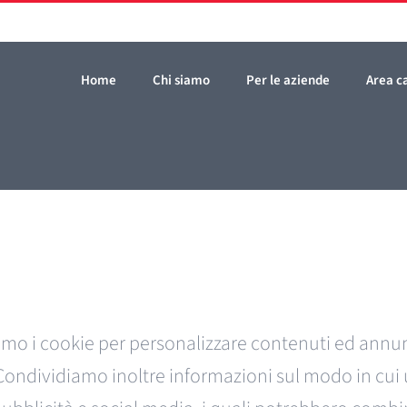
Home
Chi siamo
Per le aziende
Area c
iamo i cookie per personalizzare contenuti ed annunc
 Condividiamo inoltre informazioni sul modo in cui ut