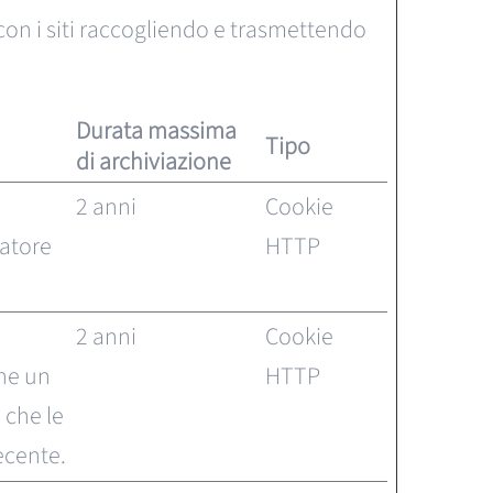
o con i siti raccogliendo e trasmettendo
Durata massima
Tipo
di archiviazione
2 anni
Cookie
tatore
HTTP
2 anni
Cookie
che un
HTTP
e che le
recente.