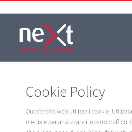
Salta
al
contenuto
Cookie Policy
Questo sito web utilizza i cookie. Utilizz
media e per analizzare il nostro traffico.