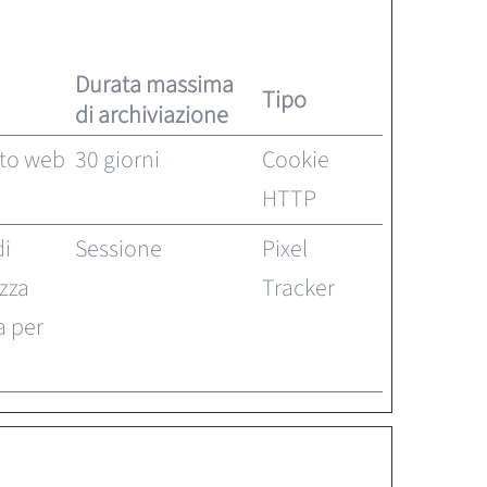
Durata massima
Tipo
di archiviazione
sito web
30 giorni
Cookie
HTTP
di
Sessione
Pixel
zza
Tracker
a per